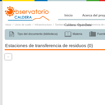
Inicio
Acerca del pro
Inicio
/
Usos de suelo
/
Infraestructura
/
Sanitaria
Caldera. OpenData
/
Estaciones de transferencia de 
Tipo del documento (biblioteca)
Materia
Fuent
Estaciones de transferencia de residuos
(0)