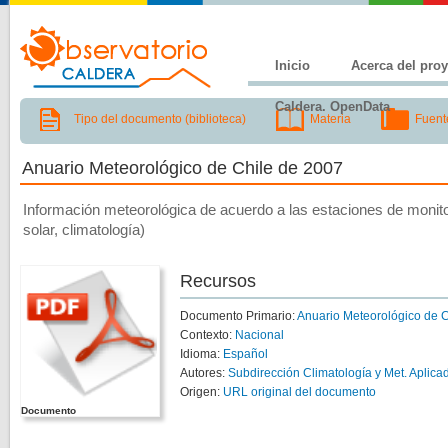
Inicio
Acerca del pro
Caldera. OpenData
Tipo del documento (biblioteca)
Materia
Fuent
Anuario Meteorológico de Chile de 2007
Información meteorológica de acuerdo a las estaciones de monito
solar, climatología)
Recursos
Documento Primario:
Anuario Meteorológico de C
Contexto:
Nacional
Idioma:
Español
Autores:
Subdirección Climatología y Met. Aplica
Origen:
URL original del documento
Documento