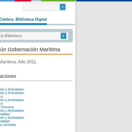
Caldera. Biblioteca Digital
gún Gobernación Marítima
Marítima. Año 2011.
caciones
ión y Actividades
ión y Actividades
co
ión y Actividades
co
 Portuaria
ión y Actividades
onalidad
ión y Actividades
onalidad
as armadas