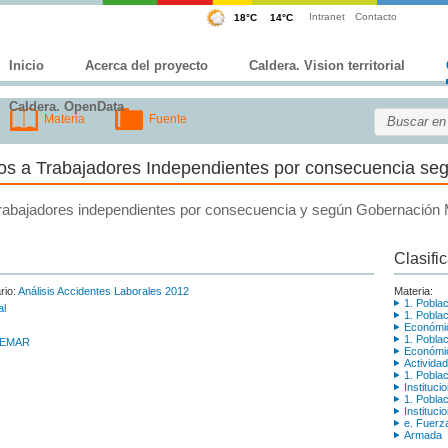
Intranet
Contacto
Inicio
Acerca del proyecto
Caldera. Vision territorial
Caldera. OpenData
Materia
Fuente
dos a Trabajadores Independientes por consecuencia se
trabajadores independientes por consecuencia y según Gobernación 
Clasifi
rio:
Análisis Accidentes Laborales 2012
Materia:
1. Poblac
al
1. Poblac
Económi
1. Poblac
TEMAR
Económi
Actividad
1. Poblac
Instituci
1. Poblac
Instituci
e. Fuerz
Armada