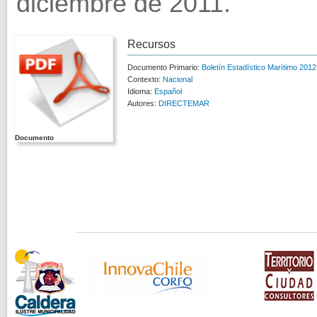
diciembre de 2011.
Recursos
Documento Primario:
Boletín Estadístico Marítimo 2012
Contexto:
Nacional
Idioma:
Español
Autores:
DIRECTEMAR
Documento