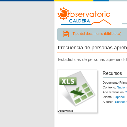
Tipo del documento (biblioteca)
Frecuencia de personas aprehe
Estadísticas de personas aprehendida
Recursos
Documento Prima
Contexto:
Nacion
Año realización:
2
Idioma:
Español
Autores:
Subsecre
Documento