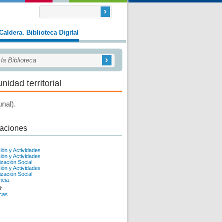
Caldera. Biblioteca Digital
idad territorial
nal).
caciones
ión y Actividades
ión y Actividades
ización Social
ión y Actividades
ización Social
ncia
d:
icas