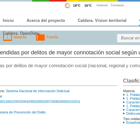
Intranet
Contacto
Inicio
Acerca del proyecto
Caldera. Vision territorial
Caldera. OpenData
Materia
Fuente
ndidas por delitos de mayor connotación social según un
s por delitos de mayor connotación social (nacional, regional y comu
Clasifi
rio:
Sistema Nacional de Información Delictual
Materia:
1. Poblac
al
1. Poblac
001
2002
2003
2004
2005
2006
2007
2008
2009
2010
2011
Caracter
1. Poblac
Caracter
taria de Prevención del Delito.
Delincue
Tipo unida
Estadíst