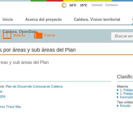
Intranet
Contacto
Inicio
Acerca del proyecto
Caldera. Vision territorial
Caldera. OpenData
Materia
Fuente
s por áreas y sub áreas del Plan
reas y sub áreas del Plan
Clasifi
rio:
Plan de Desarrollo Comunal de Caldera
Materia:
1. Poblac
al
1. Poblac
004
Inversió
Tipo unida
Estudio
res Trace ltda.