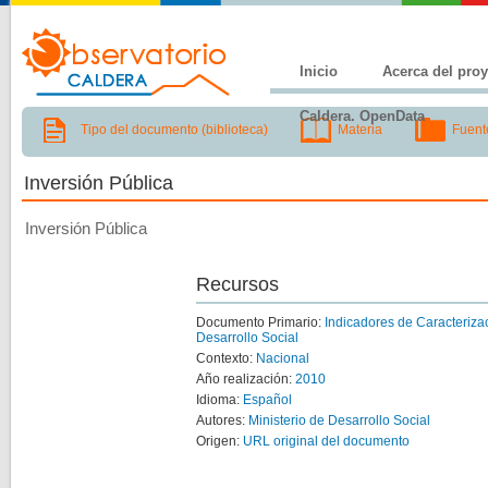
Inicio
Acerca del pro
Caldera. OpenData
Tipo del documento (biblioteca)
Materia
Fuent
Inversión Pública
Inversión Pública
Recursos
Documento Primario:
Indicadores de Caracterizaci
Desarrollo Social
Contexto:
Nacional
Año realización:
2010
Idioma:
Español
Autores:
Ministerio de Desarrollo Social
Origen:
URL original del documento